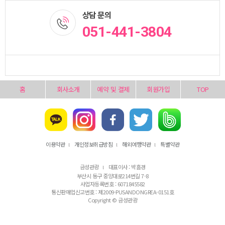
상담 문의
051-441-3804
홈
회사소개
예약 및 결제
회원가입
TOP
이용약관
개인정보취급방침
해외여행약관
특별약관
l
l
l
금성관광
대표이사 : 박흠경
l
부산시 동구 중앙대로214번길 7-8
사업자등록번호 : 6071845582
통신판매업신고번호 : 제2009-PUSANDONGREA-0151호
Copyright © 금성관광