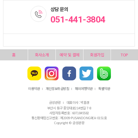
상담 문의
051-441-3804
홈
회사소개
예약 및 결제
회원가입
TOP
이용약관
개인정보취급방침
해외여행약관
특별약관
l
l
l
금성관광
대표이사 : 박흠경
l
부산시 동구 중앙대로214번길 7-8
사업자등록번호 : 6071845582
통신판매업신고번호 : 제2009-PUSANDONGREA-0151호
Copyright © 금성관광