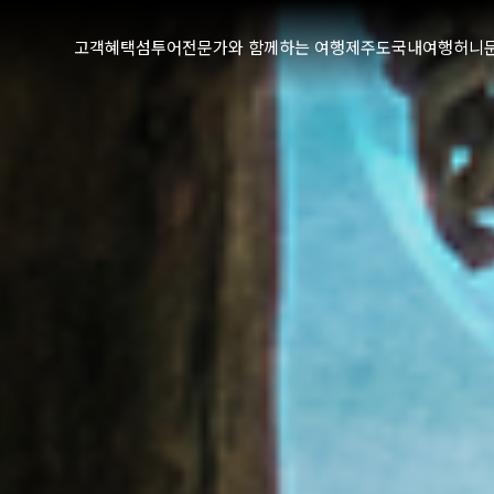
고객혜택
섬투어
전문가와 함께하는 여행
제주도
국내여행
허니