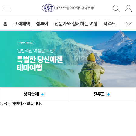
홈
고객혜택
섬투어
전문가와 함께하는 여행
제주도
국내여
성지순례
천주교
등록된 여행지가 없습니다.