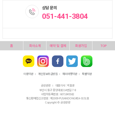
상담 문의
051-441-3804
홈
회사소개
예약 및 결제
회원가입
TOP
이용약관
개인정보취급방침
해외여행약관
특별약관
l
l
l
금성관광
대표이사 : 박흠경
l
부산시 동구 중앙대로214번길 7-8
사업자등록번호 : 6071845582
통신판매업신고번호 : 제2009-PUSANDONGREA-0151호
Copyright © 금성관광