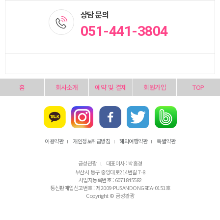
상담 문의
051-441-3804
홈
회사소개
예약 및 결제
회원가입
TOP
이용약관
개인정보취급방침
해외여행약관
특별약관
l
l
l
금성관광
대표이사 : 박흠경
l
부산시 동구 중앙대로214번길 7-8
사업자등록번호 : 6071845582
통신판매업신고번호 : 제2009-PUSANDONGREA-0151호
Copyright © 금성관광