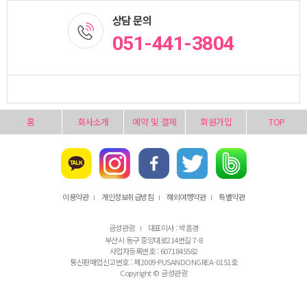
상담 문의
051-441-3804
홈
회사소개
예약 및 결제
회원가입
TOP
이용약관
개인정보취급방침
해외여행약관
특별약관
l
l
l
금성관광
대표이사 : 박흠경
l
부산시 동구 중앙대로214번길 7-8
사업자등록번호 : 6071845582
통신판매업신고번호 : 제2009-PUSANDONGREA-0151호
Copyright © 금성관광