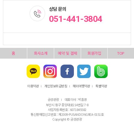
상담 문의
051-441-3804
홈
회사소개
예약 및 결제
회원가입
TOP
이용약관
개인정보취급방침
해외여행약관
특별약관
l
l
l
금성관광
대표이사 : 박흠경
l
부산시 동구 중앙대로214번길 7-8
사업자등록번호 : 6071845582
통신판매업신고번호 : 제2009-PUSANDONGREA-0151호
Copyright © 금성관광