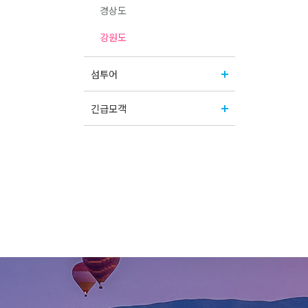
경상도
강원도
섬투어
긴급모객