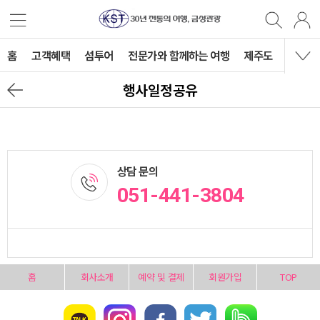
홈
고객혜택
섬투어
전문가와 함께하는 여행
제주도
국내여
행사일정공유
상담 문의
051-441-3804
홈
회사소개
예약 및 결제
회원가입
TOP