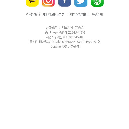
이용약관
개인정보취급방침
해외여행약관
특별약관
l
l
l
금성관광
대표이사 : 박흠경
l
부산시 동구 중앙대로214번길 7-8
사업자등록번호 : 6071845582
통신판매업신고번호 : 제2009-PUSANDONGREA-0151호
Copyright © 금성관광